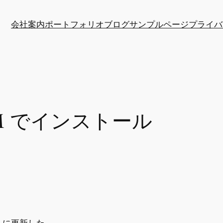
会社案内
ポートフォリオ
ブログ
サンプルページ
プライバ
 PIM でインストール
14 に更新した。