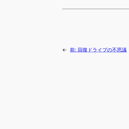
←
前:
回復ドライブの不思議