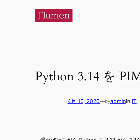
内
容
を
ス
キ
ッ
プ
Python 3.14 を
4月 16, 2026
—
admin
in
IT
by
遅ればせながら Python を 3.13 から 3.